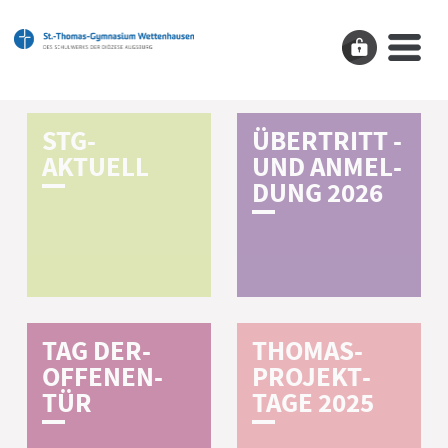
STG­
Ü­B­E­R­T­R­I­T­T­ ­
AKTUELL­
U­N­D­ ­A­N­M­E­L­
D­U­N­G­ ­2­0­2­6
TAG DER­
THOMAS-
OFFENEN­
PROJEKT­
TÜR
TAGE 2025