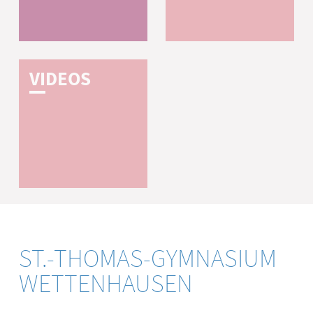
V­I­D­E­O­S
ST.-THOMAS-GYMNASIUM
WETTENHAUSEN