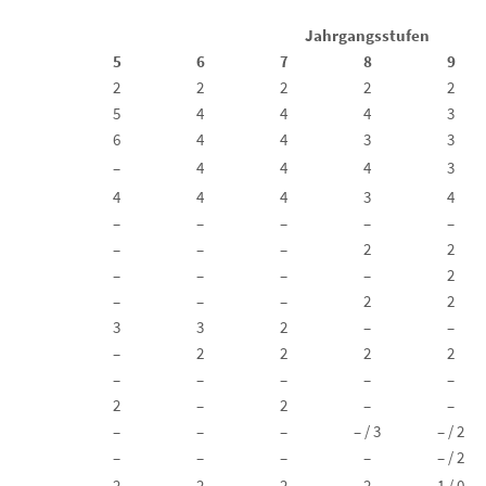
Jahrgangsstufen
5
6
7
8
9
2
2
2
2
2
5
4
4
4
3
6
4
4
3
3
–
4
4
4
3
4
4
4
3
4
–
–
–
–
–
–
–
–
2
2
–
–
–
–
2
–
–
–
2
2
3
3
2
–
–
–
2
2
2
2
–
–
–
–
–
2
–
2
–
–
–
–
–
– / 3
– / 2
–
–
–
–
– / 2
2
2
2
2
1 / 0