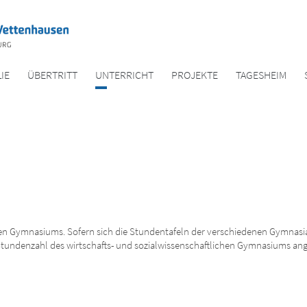
IE
ÜBERTRITT
UNTER­RICHT
PROJEKTE
TAGES­HEIM
en Gymnasiums. Sofern sich die Stundentafeln der verschiedenen Gymnasial
tundenzahl des wirtschafts- und sozialwissenschaftlichen Gymnasiums an