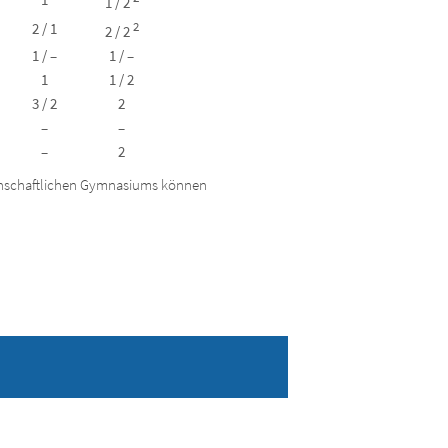
1 / 2
2 / 1
2
2 / 2
1 / –
1 / –
1
1 / 2
3 / 2
2
–
–
–
2
senschaftlichen Gymnasiums können