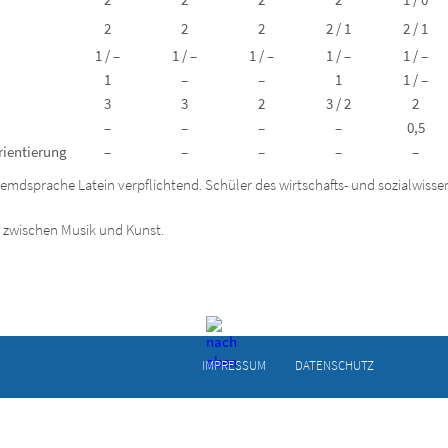
2
2
2
2 / 1
2 / 1
1 / –
1 / –
1 / –
1 / –
1 / –
1
–
–
1
1 / –
3
3
2
3 / 2
2
–
–
–
–
0,5
rientierung
–
–
–
–
–
emdsprache Latein verpflichtend. Schüler des wirtschafts- und sozialwis
 zwischen Musik und Kunst.
IMPRESSUM
DATEN­SCHUTZ