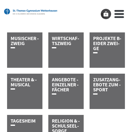
M­U­S­I­­­S­C­H­E­R­ ­
W­I­R­T­­­­­S­C­H­A­F­
P­R­O­J­E­K­T­E­ ­B­
Z­W­E­I­G
T­S­­­­­Z­W­E­I­G
E­I­D­E­R­­­ ­Z­W­E­I­­­
G­E
T­H­E­A­T­E­R­ ­&­ ­
A­N­G­E­B­O­T­E­ ­
Z­U­S­A­T­Z­­­­­A­N­G­
M­U­S­I­C­A­L
E­I­N­Z­E­L­N­E­R­ ­
E­B­O­T­E­ ­Z­U­M­ ­
F­Ä­C­H­E­R
S­P­O­R­T
T­A­G­E­S­­­H­E­I­M
R­E­L­I­G­I­O­N­ ­&­ ­
S­C­H­U­L­­­­­S­E­E­L­­­­­
S­O­R­G­E