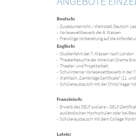
ANGEBOTE EINZE
Deutsch:
Zusatzunterricht – Werkstatt Deutsch: L
Vorlesewettbewerb der 6. Klassen
Freiwillige Vorbereitung auf die Anforder
Englisch:
Studienfahrt der 7. Klassen nach London
Theaterbesuche der American Drama Gr
Theater- und Projektarbeit
Schulinterner Vorlesewettbewerb in der 7
Wahlfach „Cambridge Certificate“ (11. und
Schüleraustausch mit der Christ Nagar In
Französisch:
Erwerb des DELF scolaire – DELF-Zertifik
ausländischen Hochschulen oder bei Bew
Schüleraustausch mit dem Collège Montm
Latein: