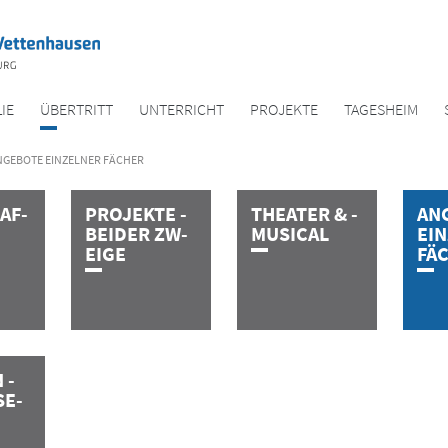
IE
ÜBERTRITT
UNTER­RICHT
PROJEKTE
TAGES­HEIM
NGEBOTE EINZELNER FÄCHER
H­A­F­
P­R­O­J­E­K­T­E­ ­
T­H­E­A­T­E­R­ ­&­ ­
A­N­G
B­E­I­D­E­R­­­ ­Z­W­
M­U­S­I­C­A­L
E­I­N
E­I­­­G­E
F­Ä­
­ ­
­S­E­
E