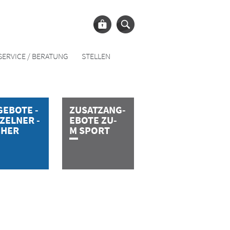
SERVICE / BERATUNG
STELLEN
­E­B­O­T­E­ ­
Z­U­S­A­T­Z­­­­­A­N­G­
­Z­E­L­N­E­R­ ­
E­B­O­T­E­ ­Z­U­
C­H­E­R
M­ ­S­P­O­R­T