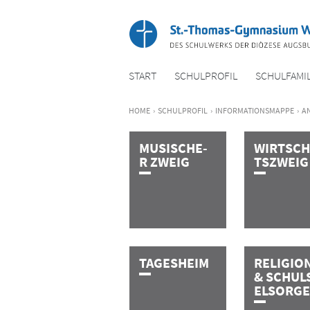
START
SCHUL­PROFIL
SCHUL­FAMIL
HOME
›
SCHUL­PROFIL
›
INFORMATIONSMAPPE
›
A
M­U­S­I­­­S­C­H­E­
W­I­R­T­­­­­S­C­
R­ ­Z­W­E­I­G
T­S­­­­­Z­W­E­I­G
T­A­G­E­S­­­H­E­I­M
R­E­L­I­G­I­O­N
&­ ­S­C­H­U­L­­­­
E­L­­­­­S­O­R­G­