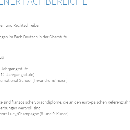
LNER FACHBEREICHE
esen und Rechtschreiben
ungen im Fach Deutsch in der Oberstufe
oup
. Jahrgangsstufe
 12. Jahrgangsstufe)
ternational School (Trivandrum/Indien)
ate sind französische Sprachdiplome, die an den euro-päischen Referenzra
erbungen wertvoll sind
ort-Lucy/Champagne (8. und 9. Klasse)