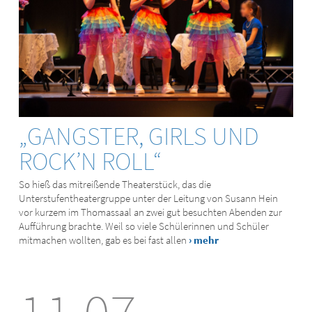
„GANGSTER, GIRLS UND
ROCK’N ROLL“
So hieß das mitreißende Theaterstück, das die
Unterstufentheatergruppe unter der Leitung von Susann Hein
vor kurzem im Thomassaal an zwei gut besuchten Abenden zur
Aufführung brachte. Weil so viele Schülerinnen und Schüler
mitmachen wollten, gab es bei fast allen
› mehr