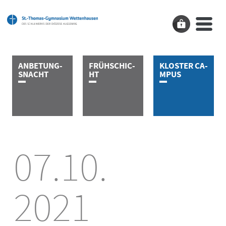
A­N­B­E­­­T­U­N­G­
F­R­Ü­H­­­­­S­C­H­I­C­
K­L­O­S­T­E­R­­­­­ ­C­A­
S­­­­­N­A­C­H­T
H­T
M­P­U­S
07.10.
2021