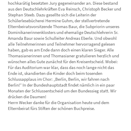
hochkarätig besetzten Jury gegeneinander an. Diese bestand
aus den Deutschlehrkräften Eva Reinsch, Christoph Becker und
Stephan Steeb. Dazu gesellte sich die Leiterin der
Schülerlesebücherei Hermine Guhm, der stellvertretende
Elternbeiratsvorsitzende Thomas Baur, die Subpriorin unseres
Dominikanerinnenklosters und ehemalige Deutschlehrerin Sr.
Amanda Baur sowie Schulleiter Andreas Eberle. Und obwohl
alle Teilnehmerinnen und Teilnehmer hervorragend gelesen
haben, gab es am Ende dann doch einen klaren Sieger. Alle
Thomasianerinnen und Thomasianer gratulieren herzlich und
wünschen alles Gute zunächst für den Kreisentscheid. Wobei:
Für das Auditorium war klar, dass das noch lange nicht das
Ende ist, skandierten die Kinder doch beim tosenden
Schlussapplaus im Chor: „Berlin, Berlin, wir fahren nach
Berlin!“ In der Bundeshauptstadt findet nämlich in ein paar
Monaten der Schlussentscheid um den Bundessieg statt. Wir
drücken die Daumen!
Herrn Wecker danke für die Organisation heute und dem
Elternbeirat fürs Stiften der schönen Buchpreise.