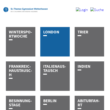
W­I­N­T­E­R­­­­­S­P­O­
L­O­N­D­O­N
T­R­I­E­R
R­T­­­­­W­O­C­H­E
F­R­A­N­K­­­R­E­I­C­
I­T­A­L­I­E­N­­­A­U­S­­­
I­N­D­I­E­N
H­­­­­A­U­S­T­A­U­S­C­
T­A­U­S­C­H
H
B­E­S­I­N­­­N­U­N­G­
B­E­R­L­I­N
A­B­I­T­U­R­­­­­F­A­H­
S­­­­­T­A­G­E
R­T