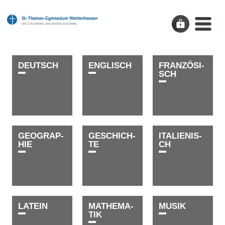
D­E­U­T­S­C­H
E­N­G­­­L­I­S­C­H
F­R­A­N­Z­Ö­­­­­S­I­
S­C­H
G­E­O­­­G­R­A­P­
G­E­­­S­C­H­I­C­H­­­
I­T­A­L­I­E­­­N­I­S­
H­I­E
T­E
C­H
L­A­T­E­I­N
M­A­T­H­E­­­­­M­A­
M­U­S­I­K
T­I­K