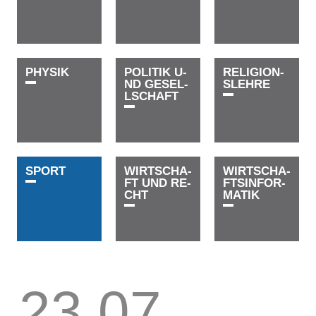
P­H­Y­S­I­K
P­O­L­I­T­I­K­ ­U­
R­E­L­I­­­G­I­O­N­
N­D­ ­G­E­S­E­L­
S­­­­­L­E­H­R­E
L­­­S­C­H­A­F­T
S­P­O­R­T
W­I­R­T­­­S­C­H­A­
W­I­R­T­­­­­S­C­H­A­
F­T­ ­U­N­D­ ­R­E­
F­T­S­­­­­I­N­F­O­R­­­
C­H­T
M­A­T­I­K
23.07.