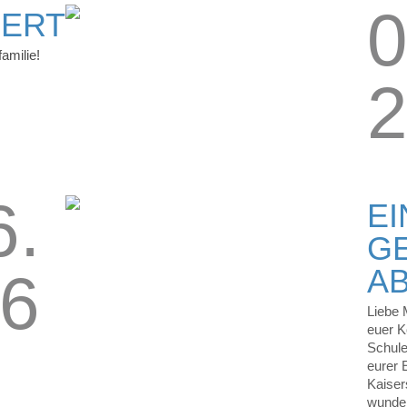
0
ERT
amilie!
6.
E
G
A
6
Liebe 
euer K
Schule
eurer 
Kaiser
wunder