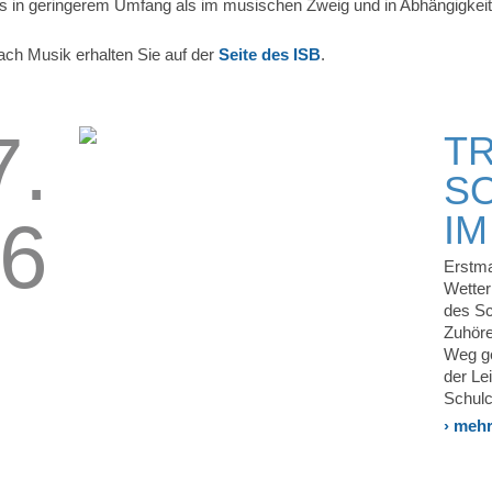
dings in geringerem Umfang als im musischen Zweig und in Abhängigke
Fach Musik erhalten Sie auf der
Seite des ISB
.
7.
T
S
IM
6
Erstma
Wetter
des Sc
Zuhöre
Weg ge
der Le
Schul
› meh