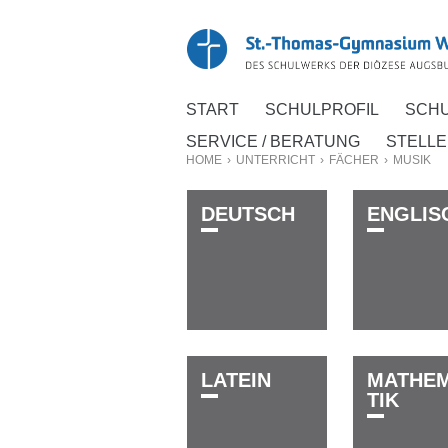
START
SCHUL­PROFIL
SCHU
SERVICE / BERATUNG
STELL
HOME
›
UNTER­RICHT
›
FÄCHER
›
MUSIK
D­E­U­T­S­C­H
E­N­G­­­L­I­S
L­A­T­E­I­N
M­A­T­H­E­­­­
T­I­K