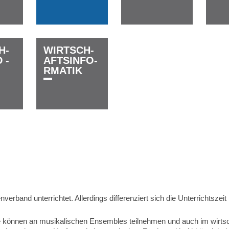
­H­
W­I­R­T­­­­­S­C­H­
­ ­
A­F­T­S­­­­­I­N­F­O­
R­­­M­A­T­I­K
rband unterrichtet. Allerdings differenziert sich die Unterrichtszeit i
e können an musikalischen Ensembles teilnehmen und auch im wirts