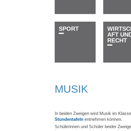
S­P­O­R­T
W­I­R­T­­­S­C
A­F­T­ ­U­N­D
R­E­C­H­T
MUSIK
In beiden Zweigen wird Musik im Klassenve
Stundentafeln
entnehmen können.
Schülerinnen und Schüler beider Zweig