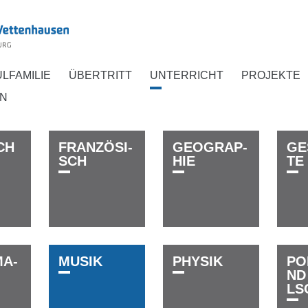
L­FAMILIE
ÜBERTRITT
UNTER­RICHT
PROJEKTE
EN
­C­H
F­R­A­N­Z­Ö­­­­­S­I­
G­E­O­­­G­R­A­P­
G­E­­
S­C­H
H­I­E
T­E
­M­A­
M­U­S­I­K
P­H­Y­S­I­K
P­O­L
N­D­
L­­­S