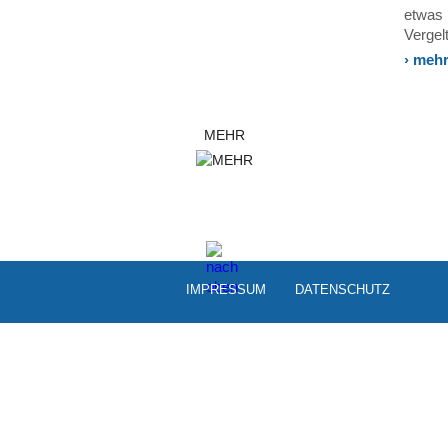
etwas 
Vergelt
› meh
MEHR
IMPRESSUM
DATEN­SCHUTZ