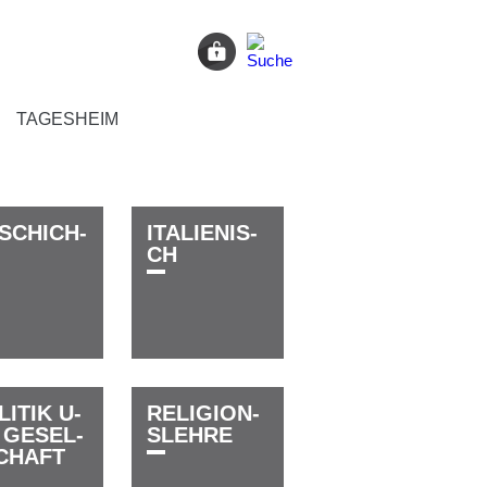
TAGES­HEIM
­S­C­H­I­C­H­­­
I­T­A­L­I­E­­­N­I­S­
C­H
­I­T­I­K­ ­U­
R­E­L­I­­­G­I­O­N­
 ­G­E­S­E­L­
S­­­­­L­E­H­R­E
­C­H­A­F­T