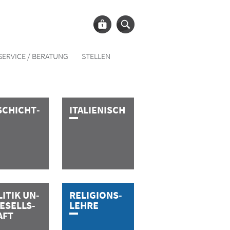
SERVICE / BERATUNG
STELLEN
S­C­H­I­C­H­­­T­
I­T­A­L­I­E­­­N­I­S­C­H
­I­T­I­K­ ­U­N­
R­E­L­I­­­G­I­O­N­S­­­­­
E­S­E­L­L­­­S­
L­E­H­R­E
A­F­T