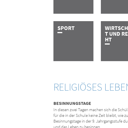
S­P­O­R­T
W­I­R­T­­­S­C­
T­ ­U­N­D­ ­R­
H­T
RELIGIÖSES LEB
BESINNUNGSTAGE
In diesen zwei Tagen machen sich die Schül
für die in der Schule keine Zeit bleibt, wie
Besinnungstage in der 9. Jahrgangsstufe du
und das Leben zu besinnen.