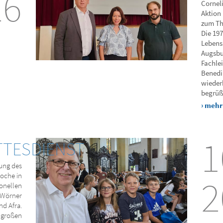
26
Cornel
Aktion 
zum Th
Die 197
Lebens
Augsbu
Fachlei
Benedi
wieder
begrüß
› mehr
1
TESDIENST
dung des
oche in
2
ionellen
 Wörner
nd Afra.
r großen