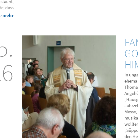
staunt,
te, dass
› mehr
5.
FA
GO
26
HI
In ung
ehemal
Thomas
Angehö
„Hausge
Jahrze
Messe,
musikal
wollte
„Süppc
den He