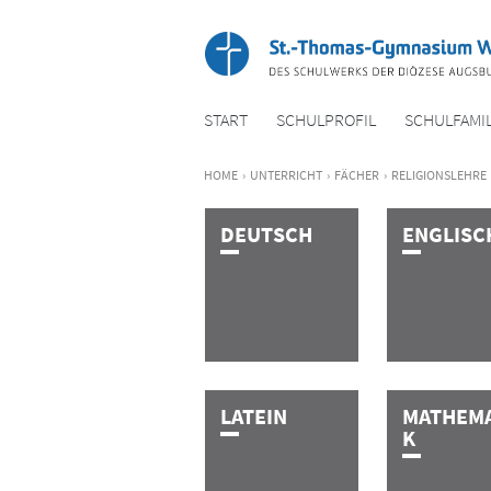
START
SCHUL­PROFIL
SCHUL­FAMIL
HOME
›
UNTER­RICHT
›
FÄCHER
›
RELIGIONSLEHRE
D­E­U­T­S­C­H
E­N­G­­­L­I­S­C
L­A­T­E­I­N
M­A­T­H­E­­­­­M­
K