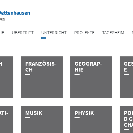
IE
ÜBERTRITT
UNTER­RICHT
PROJEKTE
TAGES­HEIM
­H
F­R­A­N­Z­Ö­­­­­S­I­S­
G­E­O­­­G­R­A­P­
G­E­­­
C­H
H­I­E
E
A­T­I­
M­U­S­I­K
P­H­Y­S­I­K
P­O­L
D­ ­G­
C­H­