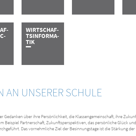
H­A­F­
W­I­R­T­­­­­S­C­H­A­F­
E­C­
T­S­­­­­I­N­F­O­R­­­M­A­
T­I­K
EN AN UNSERER SCHULE
er Gedanken über ihre Persönlichkeit, die Klassengemeinschaft, ihre Zuku
 zum Beispiel Partnerschaft, Zukunftsperspektiven, das persönliche Glück un
rchgeführt. Das vornehmliche Ziel der Besinnungstage ist die Stärkung der 