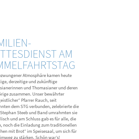
MILIEN-
TTESDIENST AM
MMELFAHRTSTAG
ezwungener Atmosphäre kamen heute
ige, derzeitige und zukünftige
ianerinnen und Thomasianer und deren
rige zusammen. Unser bewährter
istlicher“ Pfarrer Rauch, seit
hnten dem STG verbunden, zelebrierte die
 Stephan Steeb und Band umrahmten sie
isch und am Schluss gab es für alle, die
n, noch die Einladung zum traditionellen
hen mit Brot“ im Speisesaal, um sich für
imweg zu stärken. Schön war’s!